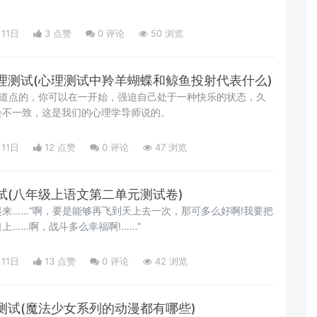
月11日
3 点赞
0
评论
50 浏览
理测试(心理测试中羚羊蝴蝶和鲸鱼投射代表什么)
知道点的，你可以在一开始，强迫自己处于一种快乐的状态，久
会不一致，这是我们的心理学导师说的。
月11日
12 点赞
0
评论
47 浏览
试(八年级上语文第二单元测试卷)
来……“啊，要是能够再飞到天上去一次，那可多么好啊!我要把
上……啊，战斗多么幸福啊!……”
月11日
13 点赞
0
评论
42 浏览
测试(魔法少女系列的动漫都有哪些)