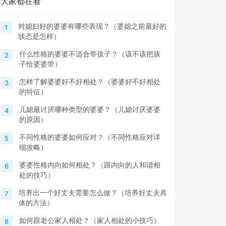
大家都在看
对媳妇好的婆婆有哪些表现？（婆媳之前最好的
1
状态是怎样）
什么性格的婆婆不适合带孩子？（该不该把孩
2
子给婆婆带）
怎样了解婆婆好不好相处？（婆婆好不好相处
3
的特征）
儿媳最讨厌哪种类型的婆婆？（儿媳讨厌婆婆
4
的原因）
不同性格的婆婆如何应对？（不同性格应对详
5
细攻略）
婆婆性格内向如何相处？（跟内向的人和谐相
6
处的技巧）
培养出一个好丈夫需要怎么做？（培养好丈夫具
7
体的方法）
如何跟老公家人相处？（家人相处的小技巧）
8