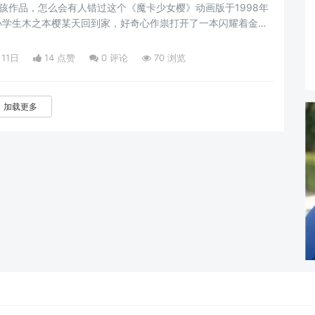
孩作品，怎么会有人错过这个《魔卡少女樱》动画版于1998年
小学生木之本樱某天回到家，好奇心作祟打开了一本闪耀着金色
然出现了名为可鲁贝洛斯的
月11日
14 点赞
0
评论
70 浏览
加载更多