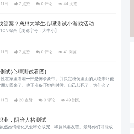
月11日
7 点赞
0
评论
44 浏览
答案？急!!!大学生心理测试小游戏活动
5:58 21CN综合【浏览字号：大中小】
月11日
7 点赞
0
评论
41 浏览
测试(心理测试看图)
男性在家里看着一部恐怖录象带。并决定模仿里面的人物来吓他
女朋友回来了。他正准备吓她的时候。自己却死了，为什么？
月11日
20 点赞
0
评论
49 浏览
职业，阴暗人格测试
，虽然她情绪化又爱哗众取宠，毕竟风趣友善。最终你们可能成